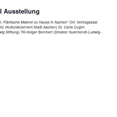
l Ausstellung
l. Flämische Malerei zu Hause in Aachen“ Ort: Vortragssaal
tz (Kulturdezernent Stadt Aachen) Dr. Carla Cugini
g Stiftung) Till-Holger Borchert (Direktor Suermondt-Ludwig-