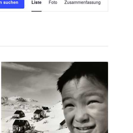
en suchen
Liste
Foto
Zusammenfassung
Ansichten-
Navigation