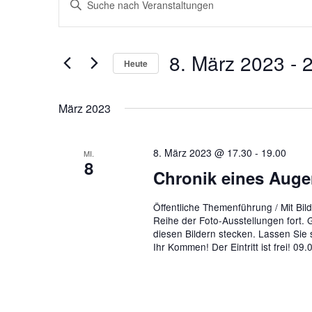
Suche
Schlüsselwort
eingeben.
und
Suche
Ansichten,
nach
8. März 2023
 - 
2
Heute
Veranstaltungen
Navigation
Schlüsselwort.
Datum
wählen.
März 2023
8. März 2023 @ 17.30
-
19.00
MI.
8
Chronik eines Auge
Öffentliche Themenführung / Mit Bi
Reihe der Foto-Ausstellungen fort. 
diesen Bildern stecken. Lassen Sie 
Ihr Kommen! Der Eintritt ist frei! 0