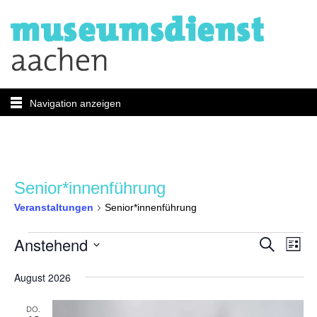
Navigation anzeigen
Senior*innenführung
Veranstaltungen
Senior*innenführung
Veranstaltungen
Verans
Ver
Anstehend
Suche
Liste
Ans
Suche
Datum
Nav
August 2026
wählen.
und
Ansicht
DO.