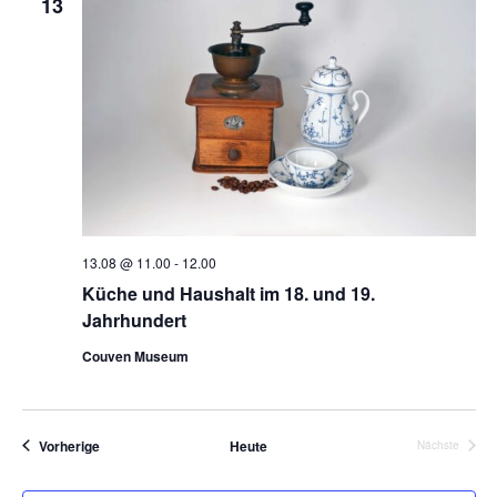
13
Naviga
13.08 @ 11.00
-
12.00
Küche und Haushalt im 18. und 19.
Jahrhundert
Couven Museum
Veranstaltungen
Vorherige
Heute
Nächste
Veranstalt