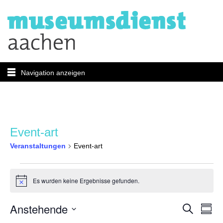
Navigation anzeigen
Event-art
Veranstaltungen
Event-art
Veranstaltungen
Es wurden keine Ergebnisse gefunden.
Hinweis
Verans
Ver
Anstehende
Suche
Zusam
Ans
Datum