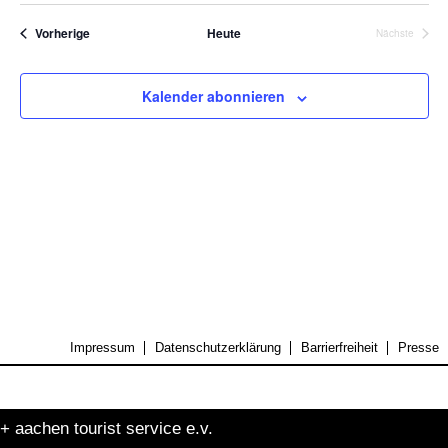
Suche
Nav
auswählen.
und
Veranstaltungen
Vorherige
Heute
Nächste
Veranstalt
Ansicht
Naviga
Kalender abonnieren
Impressum
Datenschutzerklärung
Barrierfreiheit
Presse
+ aachen tourist service e.v.