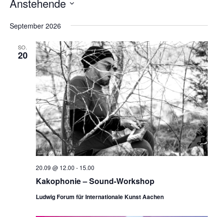
Anstehende
Datum
September 2026
wählen.
SO.
20
20.09 @ 12.00
-
15.00
Kakophonie – Sound-Workshop
Ludwig Forum für Internationale Kunst Aachen