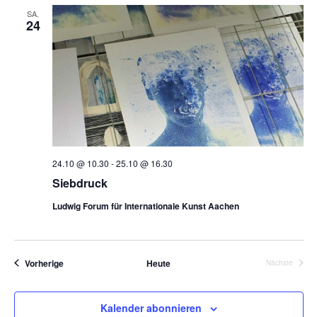
SA.
24
24.10 @ 10.30
-
25.10 @ 16.30
Siebdruck
Ludwig Forum für Internationale Kunst Aachen
Veranstaltungen
Vorherige
Heute
Nächste
Veranstalt
Kalender abonnieren