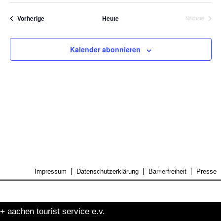
Suche
Nav
wählen.
und
Veranstaltungen
Vorherige
Heute
Nächste
Veranstalt
Ansicht
Naviga
Kalender abonnieren
Impressum
Datenschutzerklärung
Barrierfreiheit
Presse
+ aachen tourist service e.v.