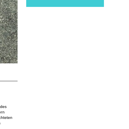
 des
ern
chteten
m