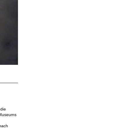
die
s Museums
nach