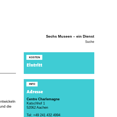
Sechs Museen – ein Dienst
Suche
KOSTEN
Eintritt
INFO
Adresse
Centre Charlemagne
ntwickeln
Katschhof 1
und die
52062 Aachen
Tel: +49 241 432 4994