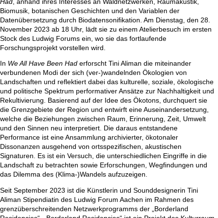
Had
, anhand ihres Interesses an Waldnetzwerken, Raumakustik,
Biomusik, botanischen Geschichten und den Variablen der
Datenübersetzung durch Biodatensonifikation. Am Dienstag, den 28.
November 2023 ab 18 Uhr, lädt sie zu einem Atelierbesuch im ersten
Stock des Ludwig Forums ein, wo sie das fortlaufende
Forschungsprojekt vorstellen wird.
In
We All Have Been Had
erforscht Tini Aliman die miteinander
verbundenen Modi der sich (ver-)wandelnden Ökologien von
Landschaften und reflektiert dabei das kulturelle, soziale, ökologische
und politische Spektrum performativer Ansätze zur Nachhaltigkeit und
Rekultivierung. Basierend auf der Idee des Ökotons, durchquert sie
die Grenzgebiete der Region und entwirft eine Auseinandersetzung,
welche die Beziehungen zwischen Raum, Erinnerung, Zeit, Umwelt
und den Sinnen neu interpretiert. Die daraus entstandene
Performance ist eine Ansammlung archivierter, ökotonaler
Dissonanzen ausgehend von ortsspezifischen, akustischen
Signaturen. Es ist ein Versuch, die unterschiedlichen Eingriffe in die
Landschaft zu betrachten sowie Erforschungen, Wegfindungen und
das Dilemma des (Klima-)Wandels aufzuzeigen.
Seit September 2023 ist die Künstlerin und Sounddesignerin Tini
Aliman Stipendiatin des Ludwig Forum Aachen im Rahmen des
grenzüberschreitenden Netzwerkprogramms der „Borderland