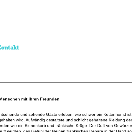
Kontakt
 Menschen mit ihren Freunden
tsehende und sehende Gäste erleben, wie schwer ein Kettenhemd ist,
gehalten wird. Aufwändig gestaltete und schlicht gehaltene Kleidung de
erden wie ein Bienenkorb und fränkische Krüge. Der Duft von Gewürzen
auft wurden, das Gefühl der kleinen fränkischen Denare in der Hand so