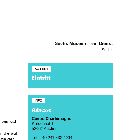
Sechs Museen – ein Dienst
Suche
KOSTEN
Eintritt
INFO
Adresse
Centre Charlemagne
 wie sich
Katschhof 1
r
52062 Aachen
, die auf
Tel: +49 241 432 4994
wie der