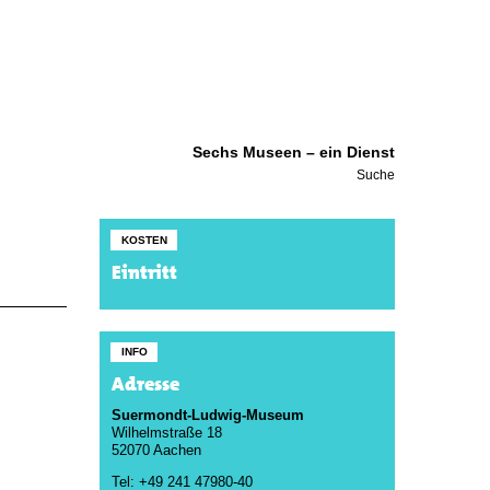
Sechs Museen – ein Dienst
Suche
KOSTEN
Eintritt
INFO
Adresse
Suermondt-Ludwig-Museum
Wilhelmstraße 18
52070 Aachen
Tel: +49 241 47980-40