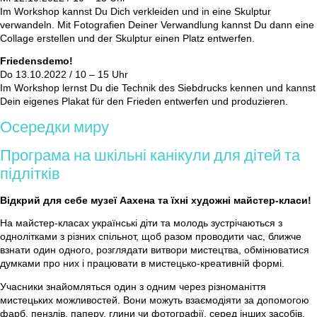
Im Workshop kannst Du Dich verkleiden und in eine Skulptur
verwandeln. Mit Fotografien Deiner Verwandlung kannst Du dann eine
Collage erstellen und der Skulptur einen Platz entwerfen.
Friedensdemo!
Do 13.10.2022 / 10 – 15 Uhr
Im Workshop lernst Du die Technik des Siebdrucks kennen und kannst
Dein eigenes Plakat für den Frieden entwerfen und produzieren.
Осередки миру
Програма на шкільні канікули для дітей та
підлітків
Відкрий для себе музеї Аахена та їхні художні майстер-класи!
На майстер-класах українські діти та молодь зустрічаються з
однолітками з різних спільнот, щоб разом проводити час, ближче
взнати один одного, розглядати витвори мистецтва, обмінюватися
думками про них і працювати в мистецько-креативній формі.
Учасники знайомляться один з одним через різноманіття
мистецьких можливостей. Вони можуть взаємодіяти за допомогою
фарб, пензлів, паперу, глини чи фотографії, серед інших засобів,