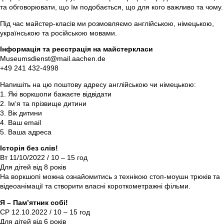
та обговорювати, що їм подобається, що для кого важливо та чому.
Під час майстер-класів ми розмовляємо англійською, німецькою,
українською та російською мовами.
Інформація та реєстрація на майстеркласи
Museumsdienst@mail.aachen.de
+49 241 432-4998
Напишіть на цю поштову адресу англійською чи німецькою:
1. Які воркшопи бажаєте відвідати
2. Ім‘я та прізвище дитини
3. Вік дитини
4. Ваш email
5. Ваша адреса
Історія без слів!
Вт 11/10/2022 / 10 – 15 год
Для дітей від 8 років
На воркшопі можна ознайомитись з технікою стоп-моушн трюків та
відеоанімації та створити власні короткометражні фільми.
Я – Пам’ятник собі!
СР 12.10.2022 / 10 – 15 год
Для дітей від 6 років