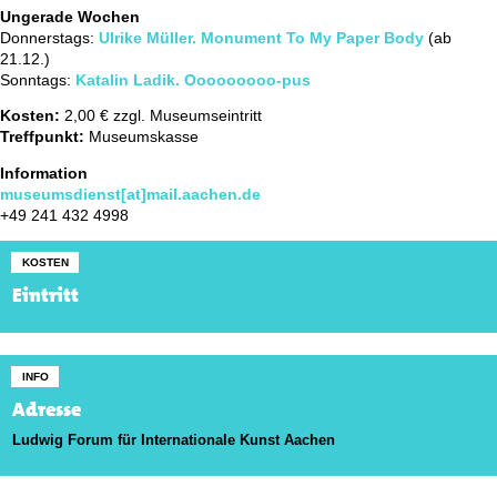
Ungerade Wochen
Donnerstags:
Ulrike Müller. Monument To My Paper Body
(ab
21.12.)
Sonntags:
Katalin Ladik. Ooooooooo-pus
Kosten:
2,00 € zzgl. Museumseintritt
Treffpunkt:
Museumskasse
Information
museumsdienst[at]mail.aachen.de
+49 241 432 4998
KOSTEN
Eintritt
INFO
Adresse
Ludwig Forum für Internationale Kunst Aachen