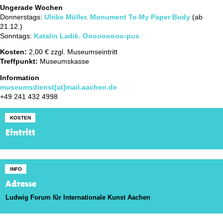
Ungerade Wochen
Donnerstags:
Ulrike Müller. Monument To My Paper Body
(ab
21.12.)
Sonntags:
Katalin Ladik. Ooooooooo-pus
Kosten:
2,00 € zzgl. Museumseintritt
Treffpunkt:
Museumskasse
Information
museumsdienst[at]mail.aachen.de
+49 241 432 4998
KOSTEN
Eintritt
INFO
Adresse
Ludwig Forum für Internationale Kunst Aachen