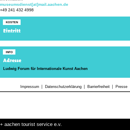
museumsdienst[at]mail.aachen.de
+49 241 432 4998
KOSTEN
Eintritt
INFO
Adresse
Ludwig Forum für Internationale Kunst Aachen
Impressum
Datenschutzerklärung
Barrierfreiheit
Presse
+ aachen tourist service e.v.