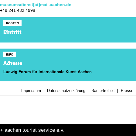
museumsdienst[at]mail.aachen.de
+49 241 432 4998
KOSTEN
Eintritt
INFO
Adresse
Ludwig Forum für Internationale Kunst Aachen
Impressum
Datenschutzerklärung
Barrierfreiheit
Presse
+ aachen tourist service e.v.