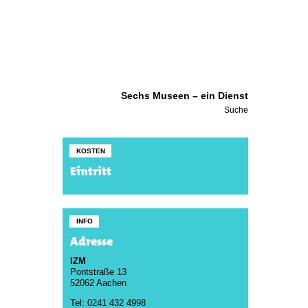
Sechs Museen – ein Dienst
Suche
KOSTEN
Eintritt
INFO
Adresse
IZM
Pontstraße 13
52062 Aachen
Tel: 0241 432 4998