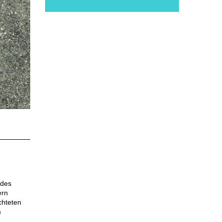
 des
ern
chteten
m