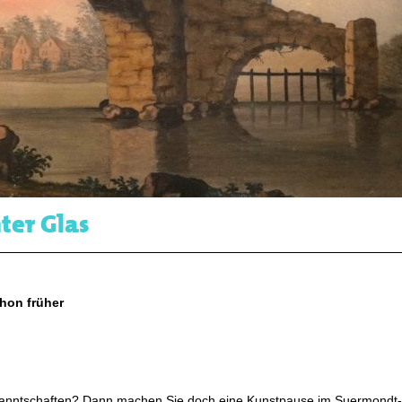
ter Glas
chon früher
kanntschaften? Dann machen Sie doch eine Kunstpause im Suermondt