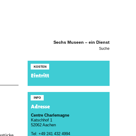
Sechs Museen – ein Dienst
Suche
KOSTEN
Eintritt
INFO
Adresse
Centre Charlemagne
Katschhof 1
52062 Aachen
Tel: +49 241 432 4994
estücke