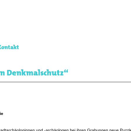
Kontakt
den Denkmalschutz“
ie
 Stadtarchäologinnen und -archäologen bei ihren Grabungen neue Puzzl