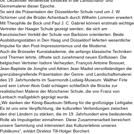
04. Dezember vertiefende Einblicke in die Landschafts- und
Genremalerei dieser Epoche.
So wird die Präsentation der Düsseldorfer Schule rund um J. W.
Schirmer und die Brüder Achenbach durch Wilhelm Lommen erweitert.
Mit Theophile de Bock und Paul J. C. Gabriel können erstmals wichtige
Vertreter der Haager Schule gezeigt werden, die sich am
französischen Vorbild der Schule von Barbizon orientierten. Beide
Ausbildungsstätten in Den Haag und Düsseldorf lieferten wesentliche
Impulse für den Post-Impressionismus und die Moderne.
Auch die Brüsseler Kunstakademie, die anfangs klassische Techniken
und Themen lehrte, öffnete sich zunehmend neuen Einflüssen. Die
belgischen Vertreter Isidore Verheyden, François Antoine Bossuet,
Jean-Baptiste de Jonghe und Adrien Jean Madiol vervollständigen die
grenzübergreifende Präsentation der Genre- und Landschaftsmalerei
des 19. Jahrhunderts im Suermondt-Ludwig-Museum. Walther Firle
und sein Lehrer Alois Gabl schlagen schließlich die Brücke zur
realistischen Malerei der Münchener Schule, die von Franz von
Lenbach maßgeblich geprägt wurde.
„Wir danken der König-Baudouin-Stiftung für die großzügige Leihgabe.
Es ist uns eine Verpflichtung, die kulturellen Verbindungen zwischen
den drei Ländern zu stärken, die im 19. Jahrhundert eine bedeutende
Rolle als Impulsgeber einnahmen. Diese Zusammenarbeit bereichert
unsere Sammlung und intensiviert das Kulturerlebnis unseres
Publikums“, erklärt Direktor Till-Holger Borchert.