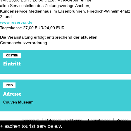
VVK 23,00 EUR / 20,00 € zzgl. VVK-Gebühren bei
allen Servicestellen des Zeitungsverlags Aachen,
Kundenservice Medienhaus im Elisenbrunnen, Friedrich-Wilhelm-Platz
2, und
www.reservix.de
Tageskasse 27,00 EUR/24,00 EUR.
Die Veranstaltung erfolgt entsprechend der aktuellen
Coronaschutzverordnung.
KOSTEN
Eintritt
INFO
Adresse
Couven Museum
Impressum
Datenschutzerklärung
Barrierfreiheit
Presse
+ aachen tourist service e.v.