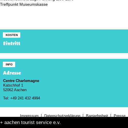
Treffpunkt Museumskasse
KOSTEN
Eintritt
INFO
Adresse
Centre Charlemagne
Katschhof 1
52062 Aachen
Tel: +49 241 432 4994
Impressum
Datenschutzerklärung
Barrierfreiheit
Presse
+ aachen tourist service e.v.