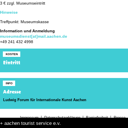
3 € zzgl. Museumseintritt
Hinweise
Treffpunkt: Museumskasse
Information und Anmeldung
museumsdienst[at]mail.aachen.de
+49 241 432 4998
KOSTEN
Eintritt
INFO
Adresse
Ludwig Forum für Internationale Kunst Aachen
Impressum
Datenschutzerklärung
Barrierfreiheit
Presse
+ aachen tourist service e.v.