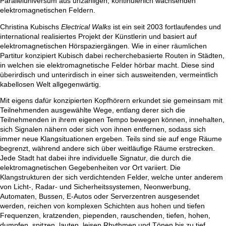
Paralleluniversum aus unzähligen, kontinuierlich wachsenden
elektromagnetischen Feldern.
Christina Kubischs
Electrical Walks
ist ein seit 2003 fortlaufendes und
international realisiertes Projekt der Künstlerin und basiert auf
elektromagnetischen Hörspaziergängen. Wie in einer räumlichen
Partitur konzipiert Kubisch dabei recherchebasierte Routen in Städten,
in welchen sie elektromagnetische Felder hörbar macht. Diese sind
überirdisch und unterirdisch in einer sich ausweitenden, vermeintlich
kabellosen Welt allgegenwärtig.
Mit eigens dafür konzipierten Kopfhörern erkundet sie gemeinsam mit
Teilnehmenden ausgewählte Wege, entlang derer sich die
Teilnehmenden in ihrem eigenen Tempo bewegen können, innehalten,
sich Signalen nähern oder sich von ihnen entfernen, sodass sich
immer neue Klangsituationen ergeben. Teils sind sie auf enge Räume
begrenzt, während andere sich über weitläufige Räume erstrecken.
Jede Stadt hat dabei ihre individuelle Signatur, die durch die
elektromagnetischen Gegebenheiten vor Ort variiert. Die
Klangstrukturen der sich verdichtenden Felder, welche unter anderem
von Licht-, Radar- und Sicherheitssystemen, Neonwerbung,
Automaten, Bussen, E-Autos oder Serverzentren ausgesendet
werden, reichen von komplexen Schichten aus hohen und tiefen
Frequenzen, kratzenden, piependen, rauschenden, tiefen, hohen,
dumpfen, spitzen, lauten, leisen Rhythmen und Tönen bis zu tief