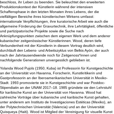
beschloss, ihr Leben zu beenden. Sie beleuchtet den erweiterten
Produktionskontext der Künstlerin während der intensiven
Schaffensphase in den letzten Monaten ihres Lebens, der die
vielfältigen Bereiche ihres künstlerischen Wirkens umfasst:
internationale Verpflichtungen, ihre kuratorische Arbeit wie auch die
allgemeine Förderung der Gravurtechnik, ihre Lehrtätigkeit, öffentliche
und partizipatorische Projekte sowie die Suche nach
Anknüpfungspunkten zwischen dem eigenen Werk und dem anderer
kubanischer zeitgenössischer Künstlerinnen. Wood, deren tiefe
Verbundenheit mit der Künstlerin in diesem Vortrag deutlich wird,
durchläuft den Lebens- und Arbeitszyklus von Belkis Ayón, der auch
nach der Jahrtausendwende noch für Zeitgenoss*innen und
nachfolgende Generationen unvergesslich geblieben ist.
Yolanda Wood Pujols (1950, Kuba) ist Professorin für Kunstgeschichte
an der Universität von Havanna, Forscherin, Kunstkritikerin und
Gastprofessorin an der Iberoamerikanischen Universität in Mexiko-
Stadt. 1993 promovierte sie in Kunstgeschichte und war Postdoc-
Stipendiatin an der UNAM 2017–18. 1985 gründete sie den Lehrstuhl
für karibische Kunst an der Universität von Havanna. Wood hat
zahlreiche Vorträge über kubanische und karibische Kunst gehalten,
unter anderem am Instituto de Investigaciones Estéticas (Mexiko), an
der Polytechnischen Universität (Valencia) und an der Universität
Quisqueya (Haiti). Wood ist Mitglied der Vereinigung für visuelle Kunst