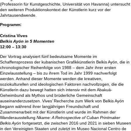
(Professorin für Kunstgeschichte, Universität von Havanna) untersucht
den weiteren Produktionskontext der Künstlerin kurz vor der
Jahrtausendwende.
Programm:
Cristina Vives
Belkis Ayón in 5 Momenten
12:00 – 13:30
Der Vortrag analysiert fünf bedeutsame Momente im
Schaffensprozess der kubanischen Grafikkünstlerin Belkis Ayón, die in
chronologischer Reihenfolge von 1988 – dem Jahr ihrer ersten
Einzelausstellung – bis zu ihrem Tod im Jahr 1999 nachverfolgt
werden. Anhand dieser Momente werden die kreativen,
soziokulturellen und ideologischen Faktoren nachvollzogen, die die
Künstlerin dazu bewegt hatten sich intensiv mit dem Abakuá-
Geheimbund als Mythos und brüderliche Gemeinschaft
auseinanderzusetzen. Vives’ Recherche zum Werk von Belkis Ayón
begann während ihrer langjährigen Freundschaft und
Zusammenarbeit mit der Künstlerin und wurde im Rahmen der
Wanderausstellung
Nkame: A Retrospective of Cuban Printmaker
Belkis Ayón
fortgesetzt, die zwischen 2016 und 2021 in sieben Museen
in den Vereinigten Staaten und zuletzt im Museo Nacional Centro de