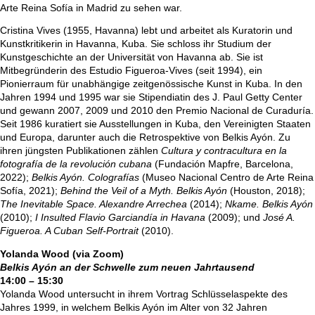
Arte Reina Sofía in Madrid zu sehen war.
Cristina Vives (1955, Havanna) lebt und arbeitet als Kuratorin und
Kunstkritikerin in Havanna, Kuba. Sie schloss ihr Studium der
Kunstgeschichte an der Universität von Havanna ab. Sie ist
Mitbegründerin des Estudio Figueroa-Vives (seit 1994), ein
Pionierraum für unabhängige zeitgenössische Kunst in Kuba. In den
Jahren 1994 und 1995 war sie Stipendiatin des J. Paul Getty Center
und gewann 2007, 2009 und 2010 den Premio Nacional de Curaduría.
Seit 1986 kuratiert sie Ausstellungen in Kuba, den Vereinigten Staaten
und Europa, darunter auch die Retrospektive von Belkis Ayón. Zu
ihren jüngsten Publikationen zählen
Cultura y contracultura en la
fotografía de la revolución cubana
(Fundación Mapfre, Barcelona,
2022);
Belkis Ayón.
Colografías
(Museo Nacional Centro de Arte Reina
Sofía, 2021);
Behind the Veil of a Myth. Belkis Ayón
(Houston, 2018);
The Inevitable Space. Alexandre Arrechea
(2014);
Nkame. Belkis Ayón
(2010);
I Insulted Flavio Garciandía in Havana
(2009); und
José A.
Figueroa.
A Cuban Self-Portrait
(2010).
Yolanda Wood (via Zoom)
Belkis Ayón an der Schwelle zum neuen Jahrtausend
14:00 – 15:30
Yolanda Wood untersucht in ihrem Vortrag Schlüsselaspekte des
Jahres 1999, in welchem Belkis Ayón im Alter von 32 Jahren