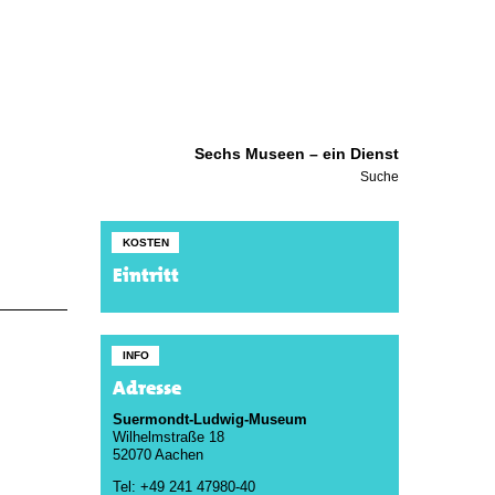
Sechs Museen – ein Dienst
Suche
KOSTEN
Eintritt
INFO
Adresse
Suermondt-Ludwig-Museum
Wilhelmstraße 18
52070 Aachen
Tel: +49 241 47980-40