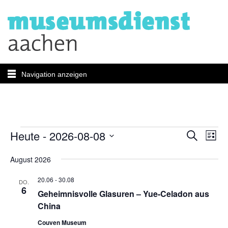
Navigation anzeigen
Veranstaltungen
Verans
Ver
Heute
 - 
2026-08-08
Suche
Liste
Ans
Suche
Datum
Nav
August 2026
wählen.
und
Ansicht
20.06
-
30.08
DO.
6
Geheimnisvolle Glasuren – Yue-Celadon aus
Naviga
China
Couven Museum