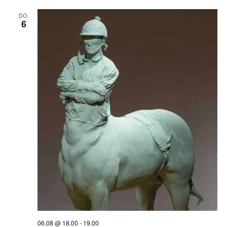
DO.
6
06.08 @ 18.00
-
19.00