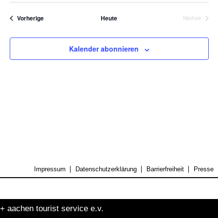
Suche
Nav
wählen.
und
Veranstaltungen
Vorherige
Heute
Nächste
Veranstalt
Ansicht
Naviga
Kalender abonnieren
Impressum
Datenschutzerklärung
Barrierfreiheit
Presse
+ aachen tourist service e.v.