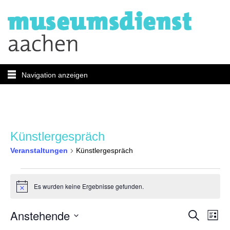
Navigation anzeigen
Künstlergespräch
Veranstaltungen
Künstlergespräch
Veranstaltungen
Es wurden keine Ergebnisse gefunden.
Hinweis
Verans
Ver
Anstehende
Suche
Liste
Ans
Datum